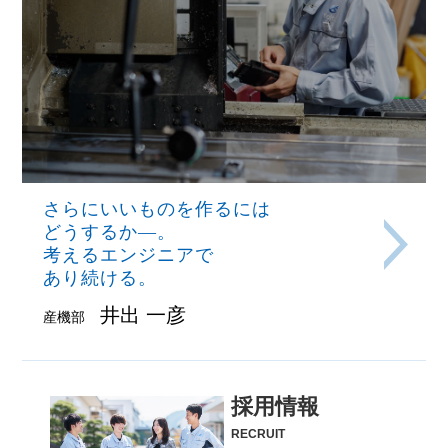
さらにいいものを作るには
どうするか―。
考えるエンジニアで
あり続ける。
井出 一彦
産機部
採用情報
RECRUIT