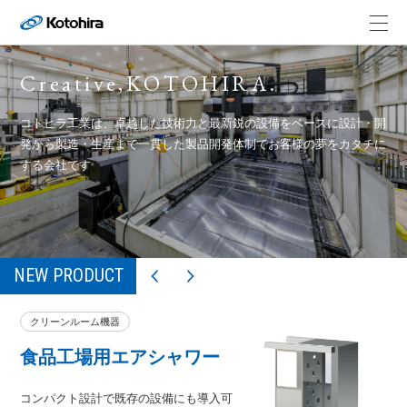
Creative,KOTOHIRA.
コトヒラ工業は、卓越した技術力と最新鋭の設備をベースに
設計・開
発から製造・生産まで一貫した製品開発体制でお客様の夢をカタチに
する会社です
NEW PRODUCT
クリーンルーム機器
食品工場用エアシャワー
コンパクト設計で既存の設備にも導入可