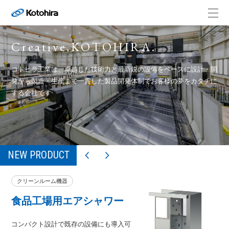
Creative,KOTOHIRA.
コトヒラ工業は、卓越した技術力と最新鋭の設備をベースに
設計・開
発から製造・生産まで一貫した製品開発体制でお客様の夢をカタチに
する会社です
NEW PRODUCT
クリーンルーム機器
食品工場用エアシャワー
コンパクト設計で既存の設備にも導入可