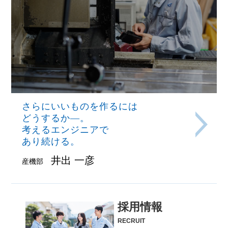
さらにいいものを作るには
どうするか―。
考えるエンジニアで
あり続ける。
井出 一彦
産機部
採用情報
RECRUIT