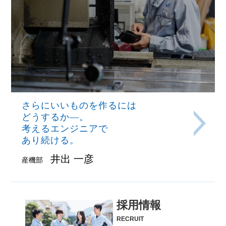
さらにいいものを作るには
どうするか―。
考えるエンジニアで
あり続ける。
井出 一彦
産機部
採用情報
RECRUIT