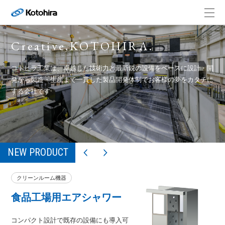
Creative,KOTOHIRA.
コトヒラ工業は、卓越した技術力と最新鋭の設備をベースに
設計・開
発から製造・生産まで一貫した製品開発体制でお客様の夢をカタチに
する会社です
NEW PRODUCT
クリーンルーム機器
食品工場用エアシャワー
コンパクト設計で既存の設備にも導入可