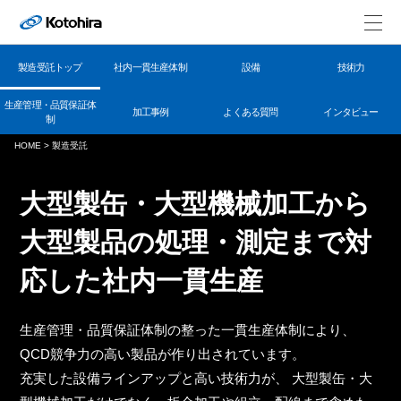
製造受託トップ
社内一貫生産体制
設備
技術力
生産管理・品質保証体
加工事例
よくある質問
インタビュー
制
HOME
>
製造受託
大型製缶・大型機械加工から
大型製品の処理・測定まで対
応した社内一貫生産
生産管理・品質保証体制の整った一貫生産体制により、
QCD競争力の高い製品が作り出されています。
充実した設備ラインアップと高い技術力が、 大型製缶・大