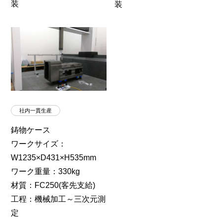
装
装
社内一貫生産
鋳物ケース
ワークサイズ：
W1235×D431×H535mm
ワーク重量：330kg
材質：FC250(客先支給)
工程：機械加工～三次元測
定