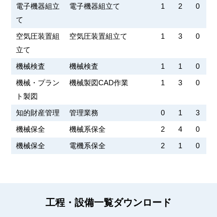
電子機器組立
電子機器組立て
1
2
0
て
空気圧装置組
空気圧装置組立て
1
3
0
立て
機械検査
機械検査
1
1
0
機械・プラン
機械製図CAD作業
1
3
0
ト製図
知的財産管理
管理業務
0
1
3
機械保全
機械系保全
2
4
0
機械保全
電機系保全
2
1
0
工程・設備一覧ダウンロード