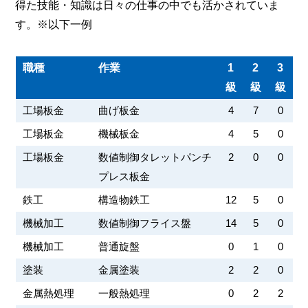
得た技能・知識は日々の仕事の中でも活かされていま
す。※以下一例
職種
作業
1
2
3
級
級
級
工場板金
曲げ板金
4
7
0
工場板金
機械板金
4
5
0
工場板金
数値制御タレットパンチ
2
0
0
プレス板金
鉄工
構造物鉄工
12
5
0
機械加工
数値制御フライス盤
14
5
0
機械加工
普通旋盤
0
1
0
塗装
金属塗装
2
2
0
金属熱処理
一般熱処理
0
2
2