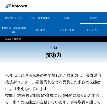
製造受託トップ
社内一貫生産体制
設備
技術力
生産管理・品質保証体
加工事例
よくある質問
インタビュー
制
HOME
>
技術力
OEM
技術力
70年以上に亘る伝統の中で培われた技術力は、長野県溶
接技術コンクール最優秀賞などを受賞した多数の技能者
により支えられています。
技能士(国家検定制度)の育成にも積極的に取り組んでお
り、多くの技能士が在籍しています。資格取得を通して