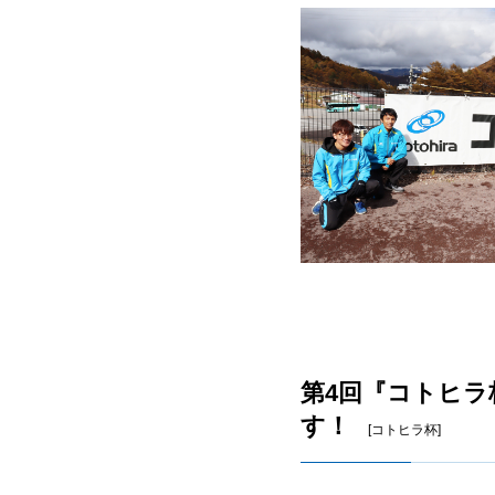
第4回『コトヒ
す！
[コトヒラ杯]