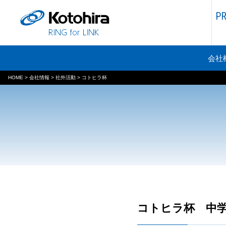
P
会社
HOME
>
会社情報
>
社外活動
>
コトヒラ杯
コトヒラ杯 中