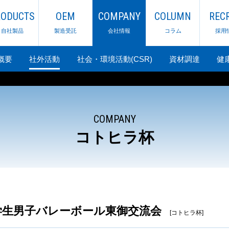
RODUCTS
OEM
COMPANY
COLUMN
RECR
自社製品
製造受託
会社情報
コラム
採用
概要
社外活動
社会・環境活動
(CSR)
資材調達
健
COMPANY
コトヒラ杯
学生男子バレーボール東御交流会
[コトヒラ杯]