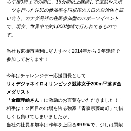
ら午後9時までの間に、15分間以上継続して運動やスポ
ーツを行った住民の参加率を同規模の人口の自治体と競
い合う、カナダ発祥の住民参加型のスポーツイベント
で、現在、世界中で約1,000地域で行われてるもので
す。
当社も東御市勝利に尽力すべく2014年から
６年連続で
参加
しております！
今年はチャレンジデー応援団長として
リオデジャネイロオリンピック競泳女子200m平泳ぎ
金
メダリスト
「金藤理絵さん」
に激励のお言葉をいただきました！！
相手は１２回目の出場を誇る強豪「青森県藤崎町」で惜
しくも負けてしまいましたが、
当社の社員参加率は昨年を上回る
89.9％
で、少しは貢献