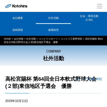
社会・環境活動
会社概要
社外活動
(CSR)
資材調達
健康経営
HOME
>
会社情報
>
社外活動
>
コトヒラスポーツ
>
コトヒラ工業野球部
>
高松宮賜杯 第64
回全日本軟式野球大会(２部)東信地区予選会 優勝
COMPANY
社外活動
高松宮賜杯 第64回全日本軟式野球大会
[コトヒラ工業野球部]
(２部)東信地区予選会 優勝
2019年10月11日