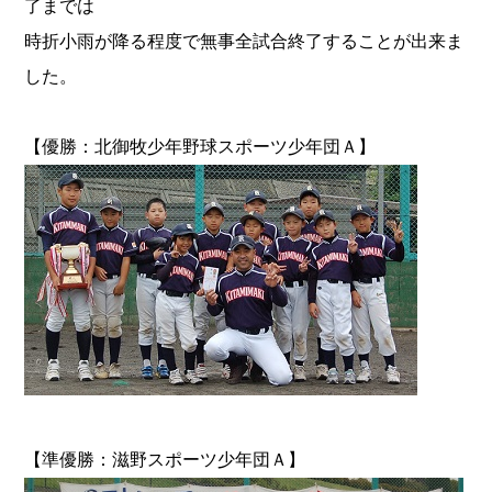
了までは
時折小雨が降る程度で無事全試合終了することが出来ま
した。
【優勝：北御牧少年野球スポーツ少年団Ａ】
【準優勝：滋野スポーツ少年団Ａ】