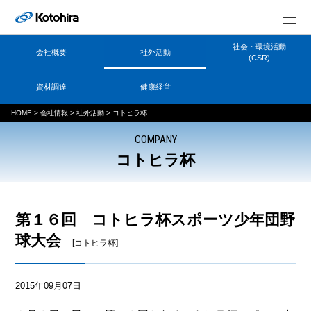
社会・環境活動
会社概要
社外活動
(CSR)
資材調達
健康経営
HOME
>
会社情報
>
社外活動
>
コトヒラ杯
COMPANY
コトヒラ杯
第１６回 コトヒラ杯スポーツ少年団野
球大会
[コトヒラ杯]
2015年09月07日