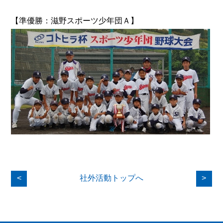
【準優勝：滋野スポーツ少年団Ａ】
<
社外活動トップへ
>