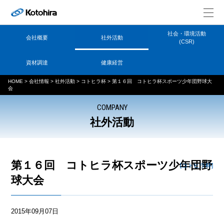
社会・環境活動
会社概要
社外活動
(CSR)
資材調達
健康経営
HOME
>
会社情報
>
社外活動
>
コトヒラ杯
>
第１６回 コトヒラ杯スポーツ少年団野球大
会
COMPANY
社外活動
第１６回 コトヒラ杯スポーツ少年団野
[コトヒラ杯]
球大会
2015年09月07日