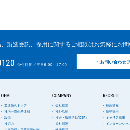
品、製造受託、
採用に関するご相談はお気軽に
お問
0120
お問い合わせ
受付時間／平日9:00～17:00
OEM
COMPANY
RECRUIT
製造受託トップ
会社概要
採用情報
社内一貫生産体制
社外活動
新卒採用
設備
社会・環境活動(CSR)
キャリア採用
技術力
資材調達
インターンシッ
生産管理・品質保証体制
健康経営