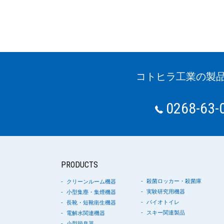
コトヒラ工業の製
0268-63-
PRODUCTS
殺菌ロッカー・殺菌庫
クリーンルーム機器
実験研究用機器
小型集塵・集煙機器
バイオトイレ
長靴・短靴衛生機器
スキー関連製品
電解水関連機器
小型脱臭器