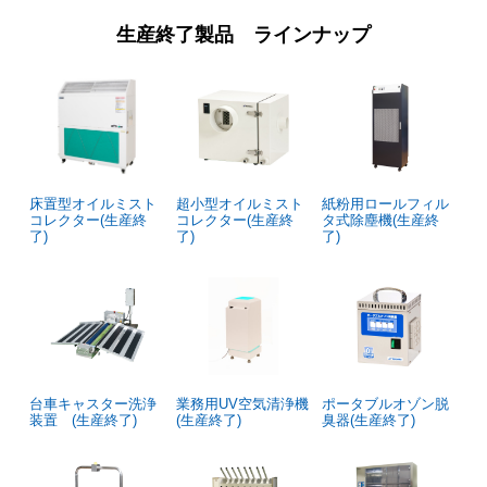
生産終了製品 ラインナップ
床置型オイルミスト
超小型オイルミスト
紙粉用ロールフィル
コレクター(生産終
コレクター(生産終
タ式除塵機(生産終
了)
了)
了)
台車キャスター洗浄
業務用UV空気清浄機
ポータブルオゾン脱
装置 (生産終了)
(生産終了)
臭器(生産終了)