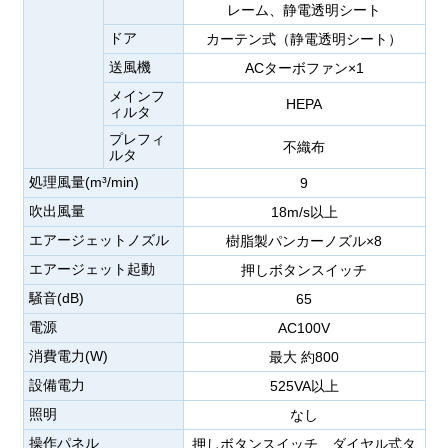
レーム、静電透明シート
ドア
カーテン式（静電透明シート）
送風機
ACターボファン×1
メインフ
HEPA
ィルタ
プレフィ
不織布
ルタ
処理風量(m³/min)
9
吹出風量
18m/s以上
エアージェットノズル
樹脂製パンカーノズル×8
エアージェット起動
押しボタンスイッチ
騒音(dB)
65
電源
AC100V
消費電力(W)
最大 約800
設備電力
525VA以上
照明
なし
操作パネル
押しボタンスイッチ、ダイヤル式タ