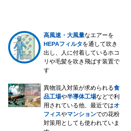
高風速・大風量
なエアーを
HEPAフィルタ
を通して吹き
出し、人に付着しているホコ
リや毛髪を吹き飛ばす装置で
す
異物混入対策が求められる
食
品工場
や
半導体工場
などで利
用されている他、最近では
オ
フィス
や
マンション
での花粉
対策用としても使われていま