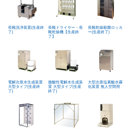
長靴洗浄装置(生産終
長靴ドライヤー・長
長靴乾燥殺菌ロッカ
了)
靴乾燥機【生産終
ー(生産終了)
了】
電解次亜水生成装置
微酸性電解水生成装
大型次亜塩素酸水霧
大型タイプ(生産終
置 大型タイプ(生産
化装置 無人空間用
了)
終了)