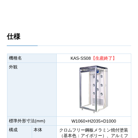
仕様
機種名
KAS-SS08
【生産終了】
外観
標準外形寸法(mm)
W1060×H2035×D1000
構成
本体
クロムフリー鋼板メラミン焼付塗装
（基本色：アイボリー）、アルミフ