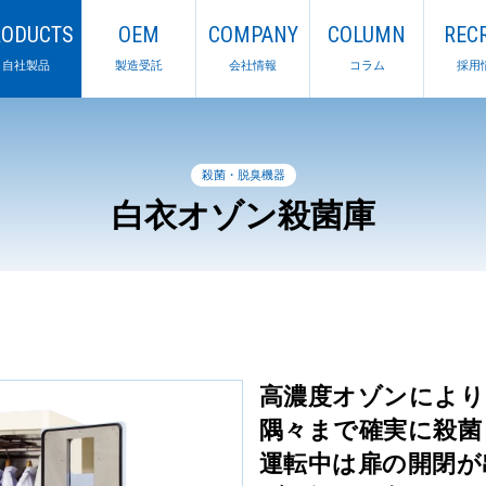
RODUCTS
OEM
COMPANY
COLUMN
RECR
自社製品
製造受託
会社情報
コラム
採用
殺菌・脱臭機器
白衣オゾン殺菌庫
高濃度オゾンにより
隅々まで確実に殺菌
運転中は扉の開閉が