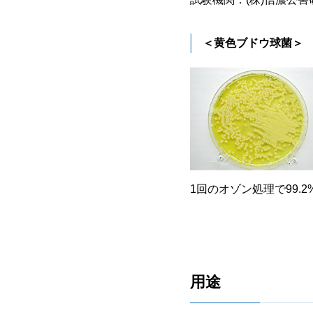
＜黄色ブドウ球菌＞
1回のオゾン処理で99.
用途