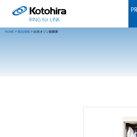
P
HOME
>
製品情報
>
白衣オゾン殺菌庫