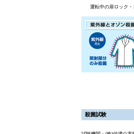
運転中の扉ロック・
殺菌試験
試験機関：(株)信濃公害