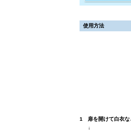
使用方法
扉を開けて白衣な
↓