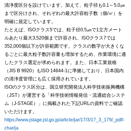
清浄度区分を設けています。加えて、粒子径も0.1～5.0㎛
まで区分けされ、それぞれの最大許容粒子数（個/㎥）を
明確に規定しています。
たとえば、ISOクラス5では、粒子径0.5㎛で1立方メート
ルあたり最大3,520個まで許容され、ISOクラス7では
352,000個以下が許容範囲です。クラスの数字が大きくな
るごとに最大粒子数許容量も増加するため、作業環境に適
したクラス選定が求められます。また、日本工業規格
（JIS B 9920）もISO 14644-1に準拠しており、日本国内
の清浄度管理にも広く採用されています。
ISOのクラス区分は、
国立研究開発法人科学技術振興機構
（JST）が運営する
「科学技術情報発信・流通総合システ
ム（J-STAGE）」に掲載された下記URLの資料でご確認
いただけます。
https://www.jstage.jst.go.jp/article/jar/17/3/17_3_179/_pdf/-
char/ja