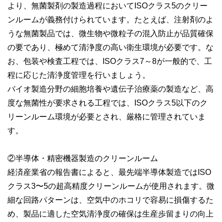
より、無菌製剤の製造過程においてISOクラス5のクリー
ンルームが義務付けられています。たとえば、注射剤のよ
うな無菌製品では、微生物や微粒子の混入防止が品質確保
の要であり、極めて清浄度の高い衛生環境が必要です。な
お、包装や検査工程では、ISOクラス7～8が一般的で、工
程に応じた清浄度管理を行いましょう。
バイオ製造分野の細胞培養や遺伝子治療薬の製造など、高
度な無菌性が要求される工程では、ISOクラス5以下のク
リーンルーム環境が必要とされ、厳格に管理されていま
す。
②半導体・精密機器製造のクリーンルーム
経済産業省の報告書によると、最先端半導体製造ではISO
クラス3〜5の超高精度クリーンルームが使用されます。微
細な回路パターンは、空気中のホコリで容易に損傷するた
め、製品に適した空気清浄度の確保は生産歩留まりの向上