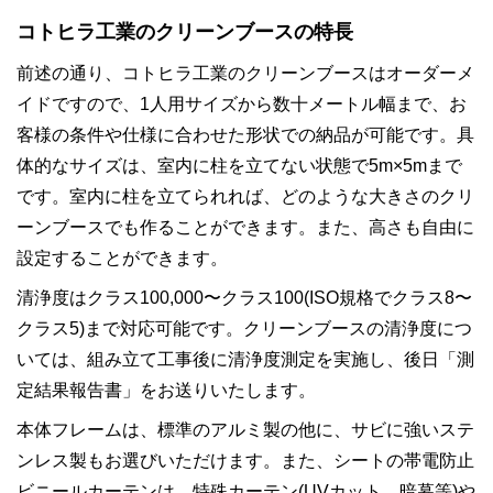
コトヒラ工業のクリーンブースの特長
前述の通り、コトヒラ工業のクリーンブースはオーダーメ
イドですので、1人用サイズから数十メートル幅まで、お
客様の条件や仕様に合わせた形状での納品が可能です。具
体的なサイズは、室内に柱を立てない状態で5m×5mまで
です。室内に柱を立てられれば、どのような大きさのクリ
ーンブースでも作ることができます。また、高さも自由に
設定することができます。
清浄度はクラス100,000〜クラス100(ISO規格でクラス8〜
クラス5)まで対応可能です。クリーンブースの清浄度につ
いては、組み立て工事後に清浄度測定を実施し、後日「測
定結果報告書」をお送りいたします。
本体フレームは、標準のアルミ製の他に、サビに強いステ
ンレス製もお選びいただけます。また、シートの帯電防止
ビニールカーテンは、特殊カーテン(UVカット、暗幕等)や