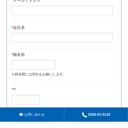
*
メールアドレス
*
会社名
*
御名前
※姓名間には空白をお願いします。
*
〒
※郵便番号から住所自動入力
お問い合わせ
0268-63-0120
*
住所