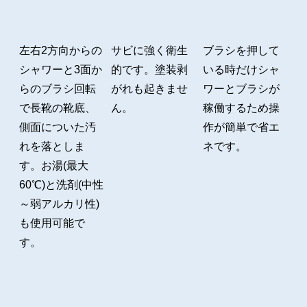
左右2方向からの
サビに強く衛生
ブラシを押して
シャワーと3面か
的です。塗装剥
いる時だけシャ
らのブラシ回転
がれも起きませ
ワーとブラシが
で長靴の靴底、
ん。
稼働するため操
側面についた汚
作が簡単で省エ
れを落としま
ネです。
す。お湯(最大
60℃)と洗剤(中性
～弱アルカリ性)
も使用可能で
す。