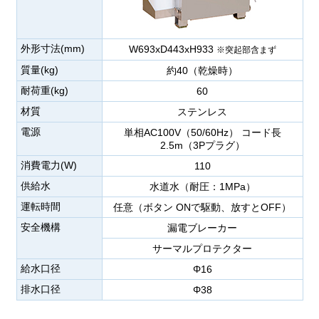
外形寸法(mm)
W693xD443xH933
※突起部含まず
質量(kg)
約40（乾燥時）
耐荷重(kg)
60
材質
ステンレス
電源
単相AC100V（50/60Hz） コード長
2.5m（3Pプラグ）
消費電力(W)
110
供給水
水道水（耐圧：1MPa）
運転時間
任意（ボタン ONで駆動、放すとOFF）
安全機構
漏電ブレーカー
サーマルプロテクター
給水口径
Φ16
排水口径
Φ38