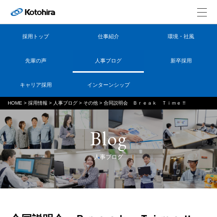
採用トップ
仕事紹介
環境・社風
先輩の声
人事ブログ
新卒採用
キャリア採用
インターンシップ
HOME
>
採用情報
>
人事ブログ
>
その他
>
合同説明会 Ｂｒｅａｋ Ｔｉｍｅ !!
Blog
人事ブログ