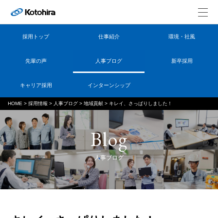
採用トップ
仕事紹介
環境・社風
先輩の声
人事ブログ
新卒採用
キャリア採用
インターンシップ
HOME
>
採用情報
>
人事ブログ
>
地域貢献
>
キレイ、さっぱりしました！
Blog
人事ブログ