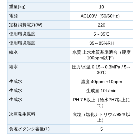
重量(kg)
10
電源
AC100V（50/60Hz）
定格消費電力(W)
220
使用環境温度
5～35℃
使用環境湿度
35～85%RH
給水
水質 上水水質基準適合（硬度
100ppm以下）
給水
圧力/水温 0.15～0.3MPa / 5～
30℃
生成水
濃度 40ppm ±10ppm
生成水
生成量 10L/min
生成水
PH 7.5以上（給水PH7以上に
て）
次亜発生原料
食塩（塩化ナトリウム99％以
上）
食塩水タンク容量(L)
5