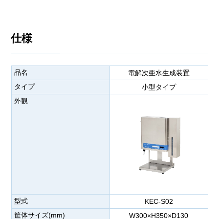
仕様
品名
電解次亜水生成装置
タイプ
小型タイプ
外観
型式
KEC-S02
筐体サイズ(mm)
W300×H350×D130