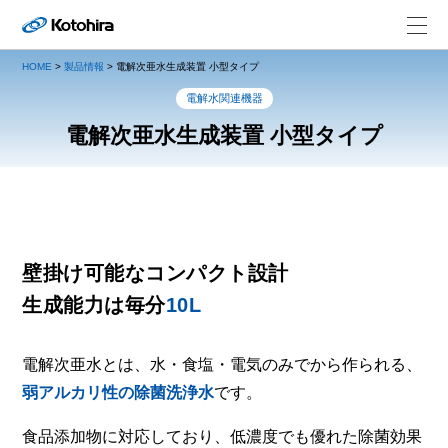
HOME
>
製品情報
>
電解次亜水生成装置 小型タイプ
電解水関連機器
電解次亜水生成装置 小型タイプ
壁掛け可能なコンパクト設計
生成能力は毎分
10L
電解次亜水とは、水・食塩・電気のみでから作られる、
弱アルカリ性の除菌洗浄水
です。
食品添加物に対応しており、低濃度でも優れた除菌効果