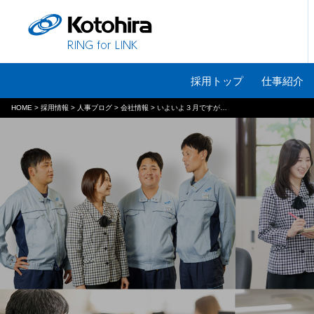
採用トップ
仕事紹介
HOME
>
採用情報
>
人事ブログ
>
会社情報
>
いよいよ３月ですが…