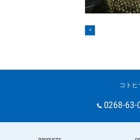
<
コトヒ
0268-63-