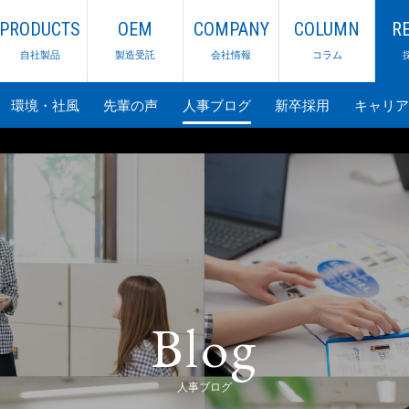
PRODUCTS
OEM
COMPANY
COLUMN
R
自社製品
製造受託
会社情報
コラム
環境・社風
先輩の声
人事ブログ
新卒採用
キャリア
Blog
人事ブログ