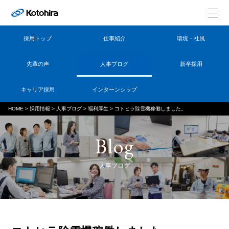
採用トップ
仕事紹介
環境・社風
先輩の声
人事ブログ
新卒採用
キャリア採用
インターンシップ
HOME
>
採用情報
>
人事ブログ
>
福利厚生
>
コトヒラ除雪機稼働しました。
Blog
人事ブログ