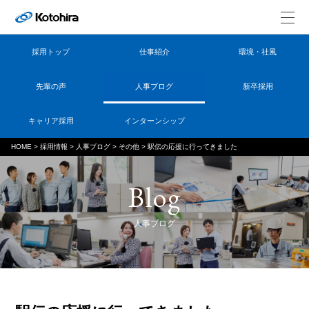
採用トップ
仕事紹介
環境・社風
先輩の声
人事ブログ
新卒採用
キャリア採用
インターンシップ
HOME
>
採用情報
>
人事ブログ
>
その他
>
駅伝の応援に行ってきました
Blog
人事ブログ