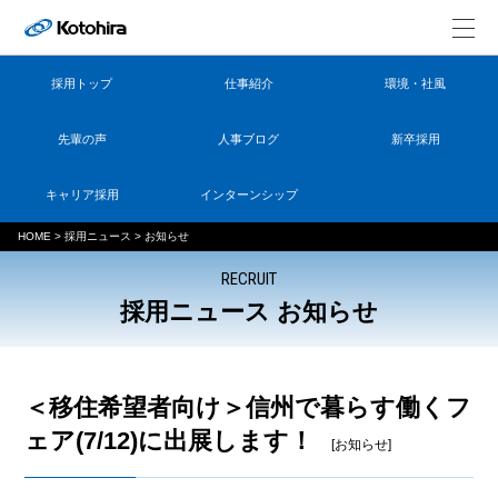
採用トップ
仕事紹介
環境・社風
先輩の声
人事ブログ
新卒採用
キャリア採用
インターンシップ
HOME
>
採用ニュース
>
お知らせ
RECRUIT
採用ニュース お知らせ
＜移住希望者向け＞信州で暮らす働くフ
ェア(7/12)に出展します！
[お知らせ]