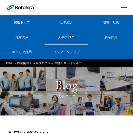
採用トップ
仕事紹介
環境・社風
先輩の声
人事ブログ
新卒採用
キャリア採用
インターンシップ
HOME
>
採用情報
>
人事ブログ
>
その他
>
今日は節分(^^♪
Blog
人事ブログ