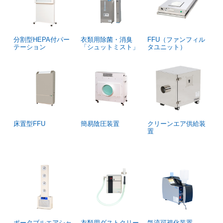
分割型HEPA付パー
衣類用除菌・消臭
FFU（ファンフィル
テーション
「シュットミスト」
タユニット）
床置型FFU
簡易陰圧装置
クリーンエア供給装
置
ポータブルエアシャ
衣類用ダストクリー
気流可視化装置