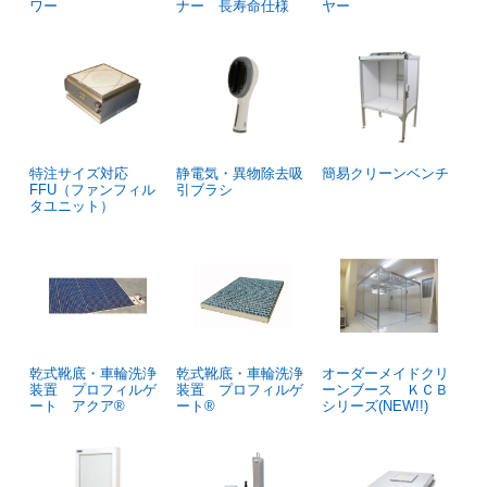
ワー
ナー 長寿命仕様
ヤー
特注サイズ対応
静電気・異物除去吸
簡易クリーンベンチ
FFU（ファンフィル
引ブラシ
タユニット）
乾式靴底・車輪洗浄
乾式靴底・車輪洗浄
オーダーメイドクリ
装置 プロフィルゲ
装置 プロフィルゲ
ーンブース ＫＣＢ
ート アクア®
ート®
シリーズ(NEW!!)