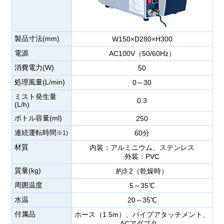
製品寸法(mm)
W150×D280×H300
電源
AC100V（50/60Hz）
消費電力(W)
50
処理風量(L/min)
0～30
ミスト発生量
0.3
(L/h)
ボトル容量(ml)
250
連続運転時間
60分
※1)
材質
内装：アルミニウム、ステンレス
外装：PVC
質量(kg)
約3.2（乾燥時）
周囲温度
5～35℃
水温
20～35℃
付属品
ホース（1.5m）、パイプアタッチメント、
ACアダプタ、