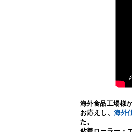
海外食品工場様
お応えし、
海外
た。
粘着ローラー・