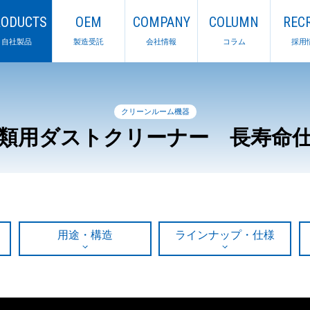
RODUCTS
OEM
COMPANY
COLUMN
RECR
自社製品
製造受託
会社情報
コラム
採用
クリーンルーム機器
類用ダストクリーナー 長寿命
用途・構造
ラインナップ・仕様