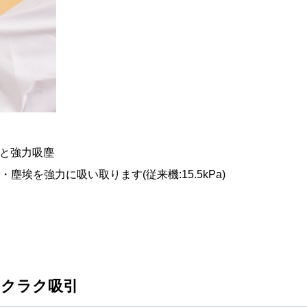
と強力吸塵
塵埃を強力に吸い取ります(従来機:15.5kPa)
ラクラク吸引