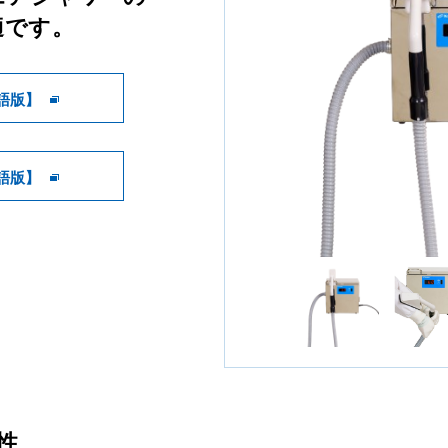
適です。
語版】
語版】
性