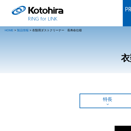
P
HOME
>
製品情報
>
衣類用ダストクリーナー 長寿命仕様
衣
特長