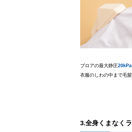
ブロアの最大静圧
20kPa
衣服のしわの中まで毛髪・
3.全身くまなく