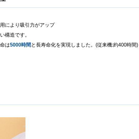
用により吸引力がアップ
い構造です。
命は
5000時間
と長寿命化を実現しました。(従来機:約400時間)